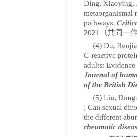
Ding, Xiaoying; 
metaorganismal re
pathways,
Critic
2021
（共同一
(4) Du, Renji
C-reactive protei
adults: Evidence
Journal of human 
of the British Di
(5) Liu, Dong
; Can sexual dimo
the different ab
rheumatic disea