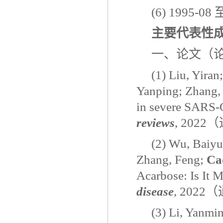
(6) 1995-08
主要代表性
一、论文（
(1) Liu, Yiran
Yanping; Zhang,
in severe SARS-
reviews
, 2022
（
(2) Wu, Baiyun
Zhang, Feng;
Ca
Acarbose: Is It 
disease
, 2022
（
(3) Li, Yanmi