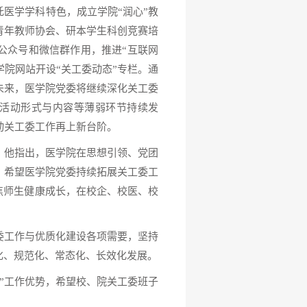
托医学学科特色，成立学院“润心”教
青年教师协会、研本学生科创竞赛培
公众号和微信群作用，推进“互联网
学院网站开设“关工委动态”专栏。通
未来，医学院党委将继续深化关工委
、活动形式与内容等薄弱环节持续发
动关工委工作再上新台阶。
，他指出，医学院在思想引领、党团
，希望医学院党委持续拓展关工委工
聚焦师生健康成长，在校企、校医、校
委工作与优质化建设各项需要，坚持
化、规范化、常态化、长效化发展。
”工作优势，希望校、院关工委班子