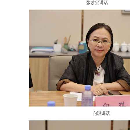
张才兴讲话
向琪讲话