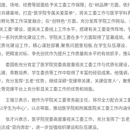
制度、场地、经费等层面给予关工委工作保障；在“树品牌”方面，依
育共建基地，打造“医学院专属关爱菜单”，将关工委工作与医学学科
育孵化等工作深度融合；在“创特色”方面，充分发挥学院工作网站、
+关工委”建设，提高关工委线上工作水平，搭建有关工委宣传阵地，
过一系列优质化建设工作，学院关工委在多个方面取得了显著成效。
优质化建设工作，精心谋划部署,聚焦问题查短板,在学生队伍建设
力，把精准对标、争先创优作为提升工作质量和水平的有效抓手，推
娄国栋充分肯定了医学院党委高度重视关工委工作与优质化建设
共建、青教培养、学生委员等工作中取得了丰富的经验成果。他强调
作，充分发挥“五老”优势，继续深耕“党建带关建，关建促育人”，
社等党建平台上充分彰显关工委工作的优势和效能。
王锡兰表示，她作为学院关工委常务副主任，将尽全力配合关工
“以学生为中心”，以点带面，推动医学院和附属医院关工委工作内涵
张才兴表示，医学院党委高度重视关工委工作，充分发挥了“五老
能达成“双向奔赴”，进一步加强组织建设和队伍建设。