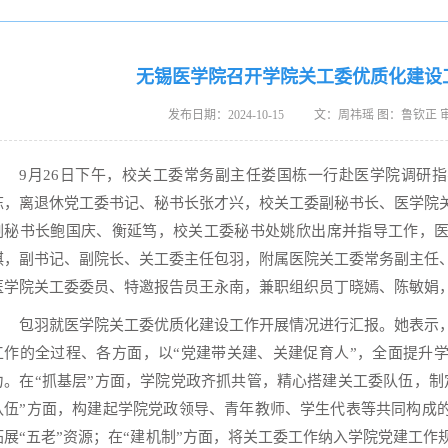
无锡医学院召开学院关工委优质化建设
发布日期：2024-10-15 文：周祎瑶 图：鲁钦正
9月26日下午，校关工委常务副主任娄国栋一行赴医学院调研
栋，离退休党工委书记、秘书长张才兴，校关工委副秘书长、医学院
副秘书长鲍国庆、衡延笃，校关工委秘书处姚欣出席并指导工作，
琪，副书记、副院长、关工委主任包羽，附属医院关工委常务副主任
医学院关工委委员、特邀报告员王永南，兼职组织员丁晓嫣、陈敏娟
包羽就医学院关工委优质化建设工作开展情况进行汇报。她表示
工作的全过程、各方面，以“党建带关建、关建促育人”，全面提升
力。在“抓基层”方面，学院党政齐抓共管，精心搭建关工委队伍，制
队伍”方面，构建起学院党政领导、青年教师、学生代表等共同构成的
拓展“五老”资源；在“建机制”方面，将关工委工作纳入学院党建工