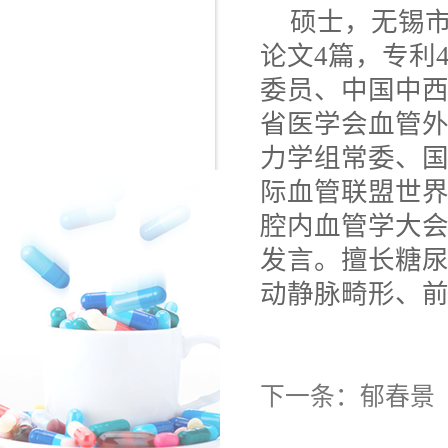
硕士，无锡市
论文4篇，专利
委员、中国中
省医学会血管
力学组常委、
际血管联盟世
腔内血管学大
发言。擅长糖
动静脉畸形、
下一条：
郁春景