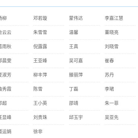
杨柳
邓若璇
蒙伟达
李嘉江慧
金云云
朱雪雪
温馨
董晓亮
葛雨秋
倪露露
王真
刘晓雪
邵晨雯
王亚峰
吴可嘉
崔春
夏淑芳
柳丰萍
滕丽萍
苏丹
曲秀霞
陈雪
丁磊
李珺
邓超
王小英
邵靖
朱一菲
汪显峰
刘贵珠
邱玉宇
吴亚先
聂运娟
徐非