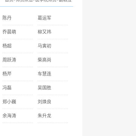
陈丹
葛运军
乔晨萌
柳又祎
杨超
马寅初
周跃涛
柴高尚
杨芹
车慧连
冯磊
吴国胜
郑小巍
刘焕良
余海涛
朱升龙